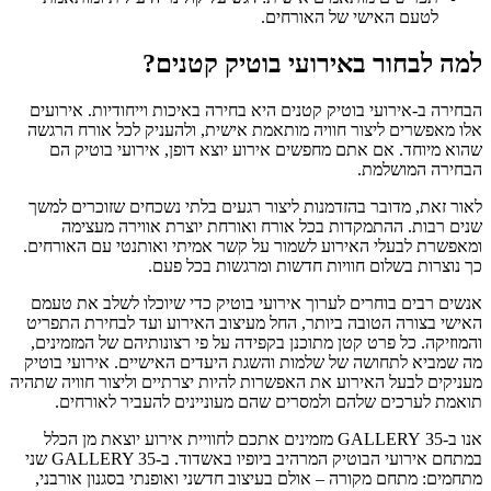
לטעם האישי של האורחים.
למה לבחור באירועי בוטיק קטנים?
הבחירה ב-אירועי בוטיק קטנים היא בחירה באיכות וייחודיות. אירועים
אלו מאפשרים ליצור חוויה מותאמת אישית, ולהעניק לכל אורח הרגשה
שהוא מיוחד. אם אתם מחפשים אירוע יוצא דופן, אירועי בוטיק הם
הבחירה המושלמת.
לאור זאת, מדובר בהזדמנות ליצור רגעים בלתי נשכחים שזוכרים למשך
שנים רבות. ההתמקדות בכל אורח ואורחת יוצרת אווירה מעצימה
ומאפשרת לבעלי האירוע לשמור על קשר אמיתי ואותנטי עם האורחים.
כך נוצרות בשלום חוויות חדשות ומרגשות בכל פעם.
אנשים רבים בוחרים לערוך אירועי בוטיק כדי שיוכלו לשלב את טעמם
האישי בצורה הטובה ביותר, החל מעיצוב האירוע ועד לבחירת התפריט
והמוזיקה. כל פרט קטן מתוכנן בקפידה על פי רצונותיהם של המזמינים,
מה שמביא לתחושה של שלמות והשגת היעדים האישיים. אירועי בוטיק
מעניקים לבעל האירוע את האפשרות להיות יצרתיים וליצור חוויה שתהיה
תואמת לערכים שלהם ולמסרים שהם מעוניינים להעביר לאורחים.
אנו ב-35 GALLERY מזמינים אתכם לחוויית אירוע יוצאת מן הכלל
במתחם אירועי הבוטיק המרהיב ביופיו באשדוד. ב-GALLERY 35 שני
מתחמים: מתחם מקורה – אולם בעיצוב חדשני ואופנתי בסגנון אורבני,