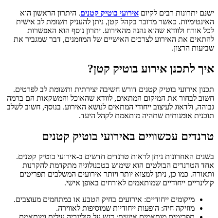
ישנם יתרונות רבים לקיום
אירועי בוטיק קטנים
. היתרון הראשון הוא
האינטימיות. כאשר מדובר בקהל קטן, ניתן להעניק תשומת לב אישית
לכל אורח ולוודא שהוא נהנה מהאירוע. יתרון נוסף הוא האפשרות
להתאים את האירוע לצרכים האישיים של המוזמנים, דבר שמגביר את
שביעות הרצון.
איך לתכנן אירוע בוטיק קטן?
תכנון אירועי בוטיק קטנים דורש חשיבה יצירתית ותשומת לב לפרטים.
חשוב לבחור את המיקום המתאים, לוודא שהאוכל והמשקאות הם ברמה
גבוהה, ולדאוג לעיצוב ייחודי המתאים לנושא האירוע. בנוסף, חשוב לשלב
תוכנית אומנותית שתהיה מותאמת לקהל היעד.
טרנדים עכשוויים באירועי בוטיק קטנים
בשנים האחרונות ניתן לראות טרנדים חדשים ב-אירועי בוטיק קטנים.
אחד הטרנדים הבולטים הוא שימוש בטכנולוגיה מתקדמת להקרנות
ותאורה. כמו כן, ניתן למצוא יותר ויותר אירועים המשלבים תפריטים
קולינריים ייחודיים שמותאמים לאורחים באופן אישי.
מיקומים ייחודיים: אירועים בחיק הטבע או במתחמים מעוצבים.
מוזיקה חיה: הופעות ייחודיות שמוסיפות לאווירה.
תפריטים מותאמים אישית: דגש על קולינריה עילית ומותאמת