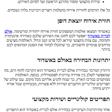
שירות מקצועי ומסור מהרגע הראשון ועד לסיום האירוע.
כל אלו תורמים לחוויית אירוח מושלמת ויוצרים זיכרונות בלתי נשכחים.
חווית אירוח יוצאת דופן
באשדוד תמצאו אולמות המספקים חווית אירוח ייחודית ומרשימה.
אולם
לברית באשדוד
יאפשר לכם לחגוג את האירוע שלכם באווירה אינטימית
וחמימה, עם צוות מקצועי שידאג לכל פרט קטן וגדול. האולמות מציעים
מרחבים פנימיים וחיצוניים, כך שתוכלו לבחור את הסגנון המתאים לכם
ביותר.
יתרונות הבחירה באולם באשדוד
היתרון המרכזי בבחירת אולם לברית באשדוד הוא הקרבה לחוף הים, מה
שמאפשר לשלב בין אווירה עירונית לפסטורלית. בנוסף, האולמות
ממוקמים במרכז הארץ, כך שנוח להגיע אליהם מכל מקום. עם שילוב של
תפריטים קולינריים חדשניים ושירות ללא פשרות, מבטיחים שכל אורח
ירגיש מיוחד.
תפריטים קולינריים ושירות מקצועי
אחד מהיתרונות העיקריים בבחירת אולם לברית באשדוד הוא התפריט