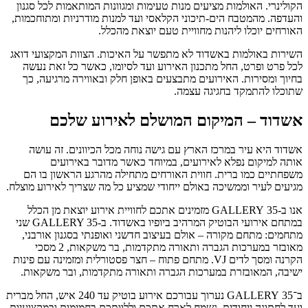
הקולינרי. האולמות מציעים מנות טעימות ומגוונות המותאמות לכל סגנון
והעדפה. מהמטבח הים-תיכוני הקלאסי ועד למנות מודרניות ומתוחכמות,
האורחים יוכלו ליהנות מחוויית טעם יוצאת מהכלל.
השירות באולמות באשדוד לא מתפשר על האיכות. הצוות המקצועי דואג
לכל פרט ופרט, החל מתכנון האירוע ועד לסיומו, כאשר כל זאת נעשה
בחיוך ומסירות. האירועים מתבצעים באופן חלק ובאווירה מרגיעה, כך
שתוכלו להתמקד בחגיגה עצמה.
אשדוד – המיקום המושלם לאירוע שלכם
אשדוד היא עיר במרכז הארץ עם גישה נוחה מכל הכיוונים. זה עושה
אותה למיקום נפלא לאירועים, במיוחד כאשר מדובר באירועים
משפחתיים כמו ברית. חווית האורחים מתחילה מהרגע הראשון בו הם
מגיעים לעיר וממשיכה באולם ייחודי שמציע כל מה שצריך לאירוע מוצלח.
אנו ב-35 GALLERY מזמינים אתכם לחוויית אירוע יוצאת מן הכלל
במתחם אירועי הבוטיק המרהיב ביופיו באשדוד. ב-GALLERY 35 שני
מתחמים: מתחם מקורה – אולם בעיצוב חדשני ואופנתי בסגנון אורבני,
מאובזר במערכות הגברה ותאורה מתקדמות, בר משקאות, 2 מסכי
הקרנה ומסך לדים VJ. מתחם פתוח – חצר פסטורלית ומזמינה עם פינות
ישיבה, המאובזרת במערכות הגברה ותאורה מתקדמות, ובר משקאות.
ב־35 GALLERY נערוך עבורכם אירוע בוטיק עד 240 איש, החל מברית
ועד לחתונה ייחודית. נשמח לארח אתכם וללוותכם בחמימות ובמקצועיות